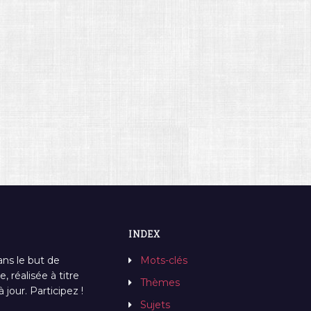
INDEX
ans le but de
Mots-clés
, réalisée à titre
Thèmes
jour. Participez !
Sujets