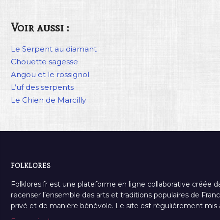
Voir aussi :
Le Serpent au diamant
Chouette sagesse
Angou et le rossignol
L’uf des serpents
Le Chien de Marcilly
FOLKLORES
Folklores.fr est une plateforme en ligne collaborative créée d
recenser l’ensemble des arts et traditions populaires de France
privé et de manière bénévole. Le site est régulièrement mis à 