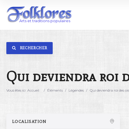
RECHERCHER
Catégorie
Lieu
Qui deviendra roi d
Vous êtes ici :
Accueil
/
Éléments
/
Légendes
/
Qui deviendra roi des oi
LOCALISATION