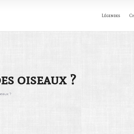
Légendes
C
Rechercher
es oiseaux ?
seaux ?