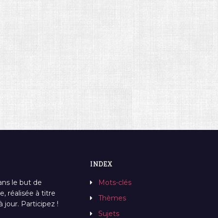
INDEX
ans le but de
Mots-clés
, réalisée à titre
Thèmes
jour. Participez !
Sujets