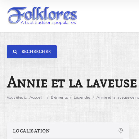
RECHERCHER
Catégorie
Lieu
Annie et la laveuse
Vous êtes ici :
Accueil
/
Éléments
/
Légendes
/
Annie et la laveuse de n
LOCALISATION