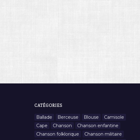
CATÉGORIES
Ballade
Berceuse
Blouse
Camisole
Cape
Chanson
Chanson enfantine
Chanson folklorique
Chanson militaire