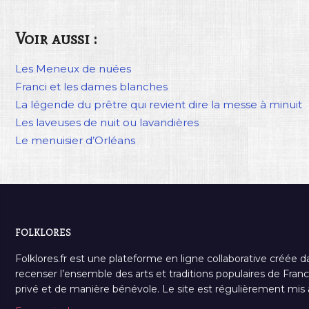
Voir aussi :
Les Meneux de nuées
Franci et les dames blanches
La légende du prêtre qui revient dire la messe à minuit
Les laveuses de nuit ou lavandières
Le menuisier d’Orléans
FOLKLORES
Folklores.fr est une plateforme en ligne collaborative créée d
recenser l’ensemble des arts et traditions populaires de France
privé et de manière bénévole. Le site est régulièrement mis à 