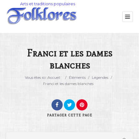
Franci et les dames
blanches
Catégorie
Vous êtes ici :
Accueil
/
Éléments
/
Légendes
/
Lieu
Franci et les dames blanches
PARTAGER
CETTE PAGE
Rechercher