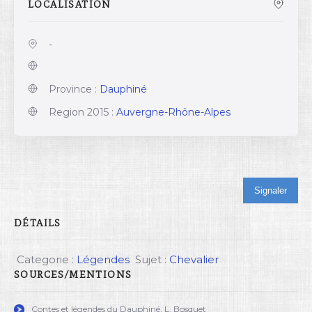
LOCALISATION
-
Province :
Dauphiné
Region 2015 :
Auvergne-Rhône-Alpes
Signaler
DÉTAILS
Categorie :
Légendes
Sujet :
Chevalier
SOURCES/MENTIONS
Contes et légendes du Dauphiné, L. Bosquet