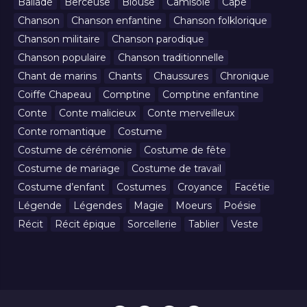
Ballade
Berceuse
Blouse
Camisole
Cape
Chanson
Chanson enfantine
Chanson folklorique
Chanson militaire
Chanson parodique
Chanson populaire
Chanson traditionnelle
Chant de marins
Chants
Chaussures
Chronique
Coiffe Chapeau
Comptine
Comptine enfantine
Conte
Conte malicieux
Conte merveilleux
Conte romantique
Costume
Costume de cérémonie
Costume de fête
Costume de mariage
Costume de travail
Costume d’enfant
Costumes
Croyance
Facétie
Légende
Légendes
Magie
Moeurs
Poésie
Récit
Récit épique
Sorcellerie
Tablier
Veste