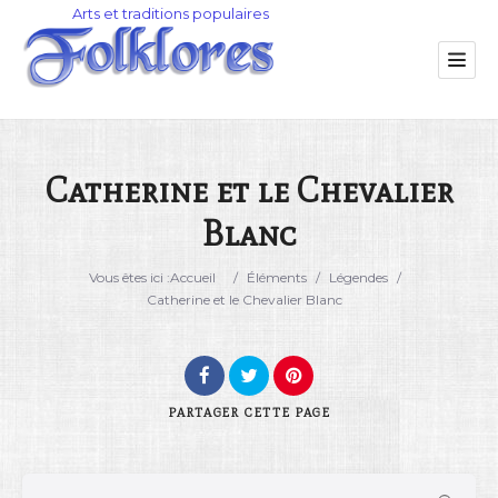
Catherine et le Chevalier
Blanc
Catégorie
Vous êtes ici :
Accueil
/
Éléments
/
Légendes
/
Lieu
Catherine et le Chevalier Blanc
PARTAGER
CETTE PAGE
Rechercher