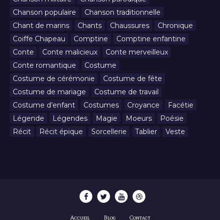
Chanson populaire
Chanson traditionnelle
Chant de marins
Chants
Chaussures
Chronique
Coiffe Chapeau
Comptine
Comptine enfantine
Conte
Conte malicieux
Conte merveilleux
Conte romantique
Costume
Costume de cérémonie
Costume de fête
Costume de mariage
Costume de travail
Costume d’enfant
Costumes
Croyance
Facétie
Légende
Légendes
Magie
Moeurs
Poésie
Récit
Récit épique
Sorcellerie
Tablier
Veste
Accueil
Blog
Contact