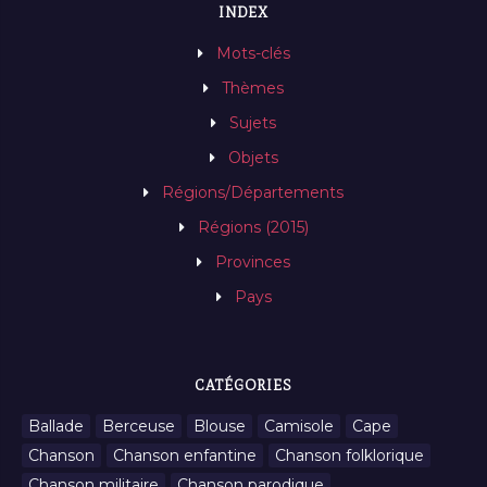
INDEX
Mots-clés
Thèmes
Sujets
Objets
Régions/Départements
Régions (2015)
Provinces
Pays
CATÉGORIES
Ballade
Berceuse
Blouse
Camisole
Cape
Chanson
Chanson enfantine
Chanson folklorique
Chanson militaire
Chanson parodique