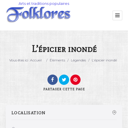
L’épicier inondé
Catégorie
Vous êtes ici :
Accueil
/
Éléments
/
Légendes
/
L’épicier inondé
Lieu
PARTAGER
CETTE PAGE
LOCALISATION
Rechercher