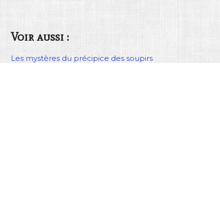
Voir aussi :
Les mystères du précipice des soupirs
Il ne faut jamais réveiller les légendes
Une favorite qui fait rêver trois siècles après sa mort
La chasse volante et la chasse du médecin
Le tailleur et le loup
FOLKLORES
Folklores.fr est une plateforme en ligne collaborative créée d
recenser l’ensemble des arts et traditions populaires de France
privé et de manière bénévole. Le site est régulièrement mis à 