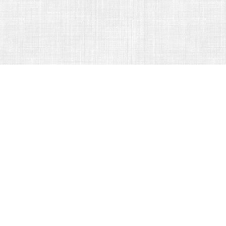
INDEX
ans le but de
Mots-clés
, réalisée à titre
Thèmes
jour. Participez !