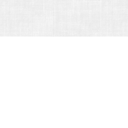
CATÉGORIES
Ballade
Berceuse
Blouse
Camisole
Cape
Chanson
Chanson enfantine