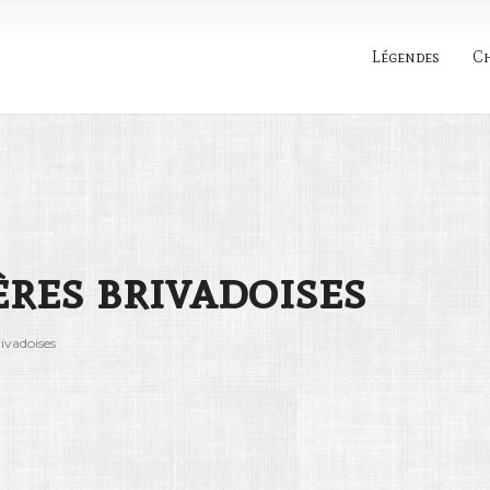
Légendes
C
Rechercher
res brivadoises
rivadoises