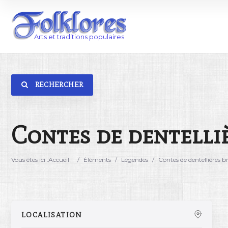
RECHERCHER
Catégorie
Lieu
Contes de dentelliè
Vous êtes ici :
Accueil
/
Éléments
/
Légendes
/
Contes de dentellières b
LOCALISATION