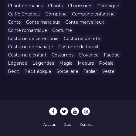
Chant de marins
Chants
Chaussures
Chronique
Coiffe Chapeau
Comptine
Comptine enfantine
Conte
Conte malicieux
Conte merveilleux
Conte romantique
Costume
Costume de cérémonie
Costume de fête
Costume de mariage
Costume de travail
Costume d’enfant
Costumes
Croyance
Facétie
Légende
Légendes
Magie
Moeurs
Poésie
Récit
Récit épique
Sorcellerie
Tablier
Veste
Accueil
Blog
Contact