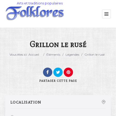
Grillon le rusé
Catégorie
Vous êtes ici :
Accueil
/
Éléments
/
Légendes
/
Grillon le rusé
Lieu
PARTAGER
CETTE PAGE
LOCALISATION
Rechercher