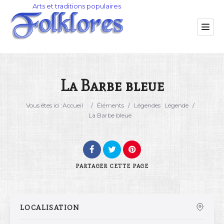
La Barbe bleue
Catégorie
Vous êtes ici :
Accueil
/
Éléments
/
Légendes
Légende
/
La Barbe bleue
Lieu
PARTAGER
CETTE PAGE
LOCALISATION
Rechercher