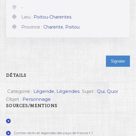
-
Lieu :
Poitou-Charentes
Province :
Charente
,
Poitou
Signaler
DÉTAILS
Categorie :
Légende
,
Légendes
Sujet :
Qui
,
Quoi
Objet :
Personnage
SOURCES/MENTIONS
Contes recits et legendes des pays de france t.1