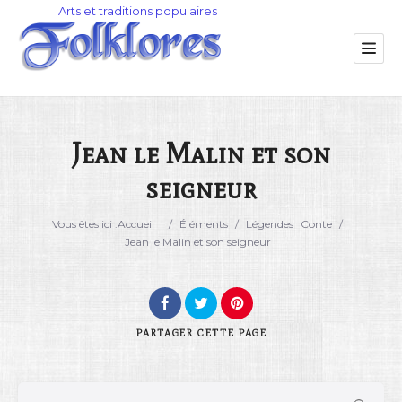
Jean le Malin et son
seigneur
Catégorie
Vous êtes ici :
Accueil
/
Éléments
/
Légendes
Conte
/
Lieu
Jean le Malin et son seigneur
PARTAGER
CETTE PAGE
Rechercher