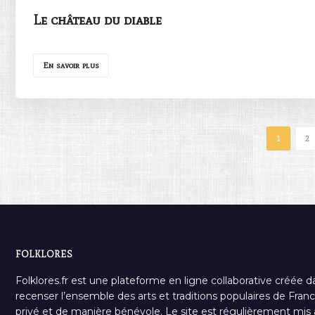
Le château du diable
En savoir plus
1
2
FOLKLORES
Folklores.fr est une plateforme en ligne collaborative créée d
recenser l’ensemble des arts et traditions populaires de France
privé et de manière bénévole. Le site est régulièrement mis à 