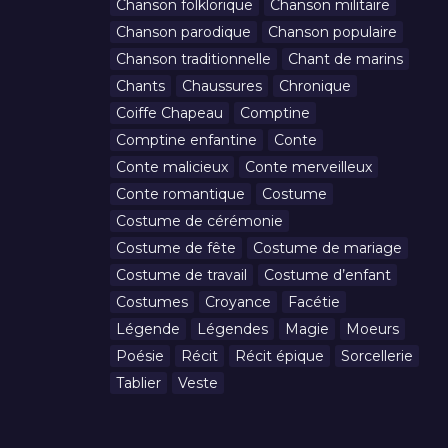
Chanson folklorique
Chanson militaire
Chanson parodique
Chanson populaire
Chanson traditionnelle
Chant de marins
Chants
Chaussures
Chronique
Coiffe Chapeau
Comptine
Comptine enfantine
Conte
Conte malicieux
Conte merveilleux
Conte romantique
Costume
Costume de cérémonie
Costume de fête
Costume de mariage
Costume de travail
Costume d’enfant
Costumes
Croyance
Facétie
Légende
Légendes
Magie
Moeurs
Poésie
Récit
Récit épique
Sorcellerie
Tablier
Veste