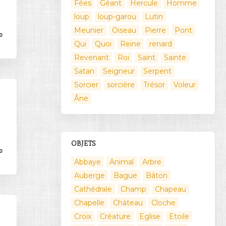
Fées
Géant
Hercule
Homme
loup
loup-garou
Lutin
Meunier
Oiseau
Pierre
Pont
0
Qui
Quoi
Reine
renard
Revenant
Roi
Saint
Sainte
Satan
Seigneur
Serpent
Sorcier
sorcière
Trésor
Voleur
Âne
OBJETS
0
Abbaye
Animal
Arbre
Auberge
Bague
Bâton
Cathédrale
Champ
Chapeau
Chapelle
Château
Cloche
Croix
Créature
Eglise
Etoile