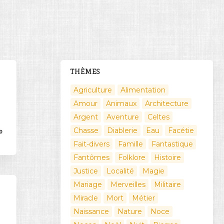
THÈMES
Agriculture
Alimentation
Amour
Animaux
Architecture
Argent
Aventure
Celtes
Chasse
Diablerie
Eau
Facétie
0
Fait-divers
Famille
Fantastique
Fantômes
Folklore
Histoire
Justice
Localité
Magie
Mariage
Merveilles
Militaire
Miracle
Mort
Métier
Naissance
Nature
Noce