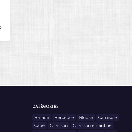
0
CATÉGORIES
Ballade
Berceuse
Blouse
Camisole
Cape
Chanson
Chanson enfantine