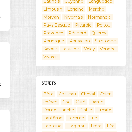
Gatinais
Guyenne
Languedoc
Limousin
Lorraine
Marche
Morvan
Nivernais
Normandie
0
Pays Basque
Picardie
Poitou
Provence
Périgord
Quercy
Rouergue
Roussillon
Saintonge
Savoie
Touraine
Velay
Vendée
Vivarais
SUJETS
0
Bête
Chateau
Cheval
Chien
chèvre
Coq
Curé
Dame
Dame Blanche
Diable
Ermite
Fantôme
Femme
Fille
Fontaine
Forgeron
Frère
Fée