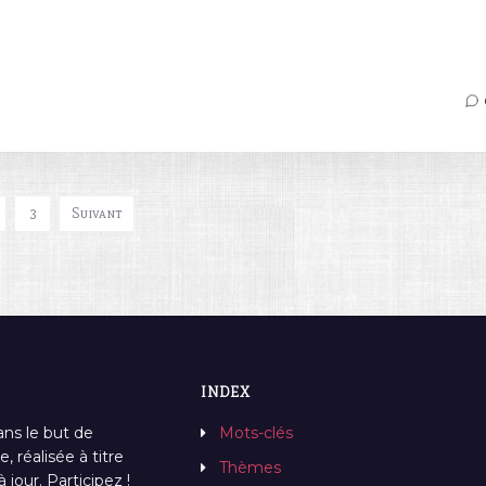
3
Suivant
INDEX
ans le but de
Mots-clés
, réalisée à titre
Thèmes
jour. Participez !