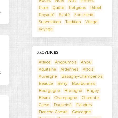
Noces
Noël
Nuit
Pierres
Pluie
Quête
Religieux
Rituel
0
Royauté
Santé
Sorcellerie
Superstition
Tradition
Village
Voyage
PROVINCES
Alsace
Angoumois
Anjou
Aquitaine
Ardennes
Artois
0
Auvergne
Bassigny-Champenois
Beauce
Berry
Bourbonnais
Bourgogne
Bretagne
Bugey
Béarn
Champagne
Charente
Corse
Dauphiné
Flandres
Franche-Comté
Gascogne