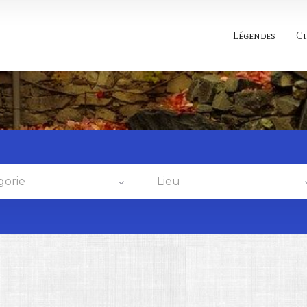
Légendes
C
gorie
Lieu