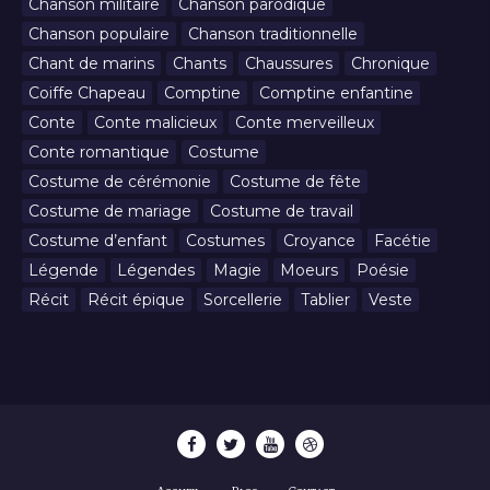
Chanson militaire
Chanson parodique
Chanson populaire
Chanson traditionnelle
Chant de marins
Chants
Chaussures
Chronique
Coiffe Chapeau
Comptine
Comptine enfantine
Conte
Conte malicieux
Conte merveilleux
Conte romantique
Costume
Costume de cérémonie
Costume de fête
Costume de mariage
Costume de travail
Costume d’enfant
Costumes
Croyance
Facétie
Légende
Légendes
Magie
Moeurs
Poésie
Récit
Récit épique
Sorcellerie
Tablier
Veste