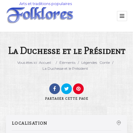
La Duchesse et le Président
Catégorie
Vous êtes ici :
Accueil
/
Éléments
/
Légendes
Conte
/
La Duchesse et le Président
Lieu
PARTAGER
CETTE PAGE
LOCALISATION
Rechercher