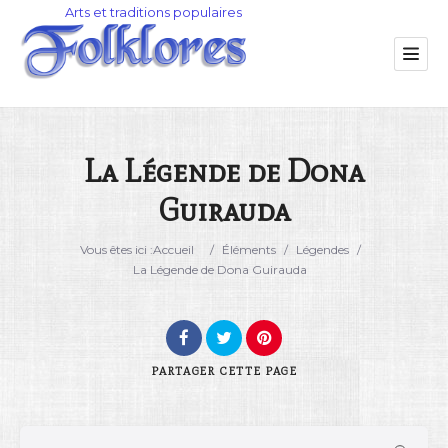
La Légende de Dona
Guirauda
Catégorie
Vous êtes ici :
Accueil
/
Éléments
/
Légendes
/
Lieu
La Légende de Dona Guirauda
PARTAGER
CETTE PAGE
Rechercher