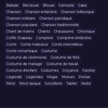
Ballade
Berceuse
Blouse
Camisole
Cape
Chanson
Chanson enfantine
Chanson folklorique
Chanson militaire
Chanson parodique
Chanson populaire
Chanson traditionnelle
Chant de marins
Chants
Chaussures
Chronique
Coiffe Chapeau
Comptine
Comptine enfantine
Conte
Conte malicieux
Conte merveilleux
Conte romantique
Costume
Costume de cérémonie
Costume de fête
Costume de mariage
Costume de travail
Costume d’enfant
Costumes
Croyance
Facétie
Légende
Légendes
Magie
Moeurs
Poésie
Récit
Récit épique
Sorcellerie
Tablier
Veste