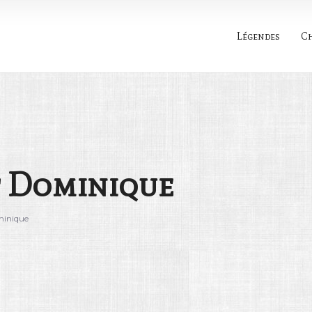
Légendes
C
Rechercher
t Dominique
minique