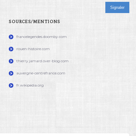
Signaler
SOURCES/MENTIONS
francelegendes.doomby.com
rouen-histoire.com
thierry.jamard.over-blog.com
auvergne-centrefrance.com
fr.wikipedia.org