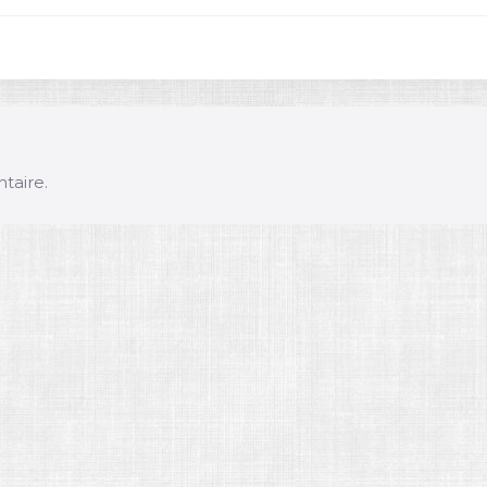
taire.