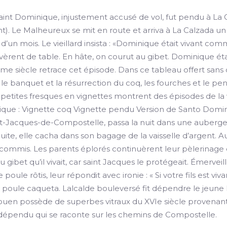
aint Dominique, injustement accusé de vol, fut pendu à La C
nt). Le Malheureux se mit en route et arriva à La Calzada un
d’un mois. Le vieillard insista : «Dominique était vivant comme
vèrent de table. En hâte, on courut au gibet. Dominique était
e siècle retrace cet épisode. Dans ce tableau offert sans 
, le banquet et la résurrection du coq, les fourches et le p
de petites fresques en vignettes montrent des épisodes de la
que : Vignette coq Vignette pendu Version de Santo Doming
nt-Jacques-de-Compostelle, passa la nuit dans une auberg
duite, elle cacha dans son bagage de la vaisselle d’argent. A
commis. Les parents éplorés continuèrent leur pèlerinage e
ibet qu’il vivait, car saint Jacques le protégeait. Émerveillés, 
 poule rôtis, leur répondit avec ironie : « Si votre fils est 
 la poule caqueta. Lalcalde bouleversé fit dépendre le jeune
uen possède de superbes vitraux du XVIe siècle provenant d
 dépendu qui se raconte sur les chemins de Compostelle.