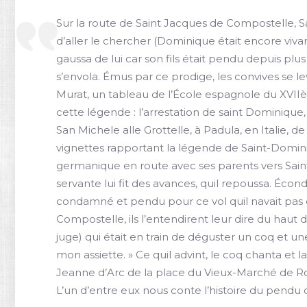
Sur la route de Saint Jacques de Compostelle, S
d’aller le chercher (Dominique était encore viva
gaussa de lui car son fils était pendu depuis plus 
s’envola. Émus par ce prodige, les convives se le
Murat, un tableau de l’École espagnole du XVIIèm
cette légende : l’arrestation de saint Dominique
San Michele alle Grottelle, à Padula, en Italie, 
vignettes rapportant la légende de Saint-Domini
germanique en route avec ses parents vers Sai
servante lui fit des avances, quil repoussa. Écon
condamné et pendu pour ce vol quil navait pas 
Compostelle, ils l’entendirent leur dire du haut du g
juge) qui était en train de déguster un coq et une
mon assiette. » Ce quil advint, le coq chanta et
Jeanne d’Arc de la place du Vieux-Marché de Ro
L’un d’entre eux nous conte l’histoire du pendu