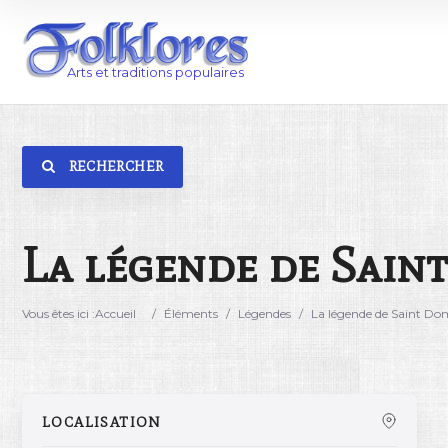
RECHERCHER
Catégorie
Lieu
La légende de Sain
Vous êtes ici :
Accueil
/
Éléments
/
Légendes
/
La légende de Saint Do
LOCALISATION