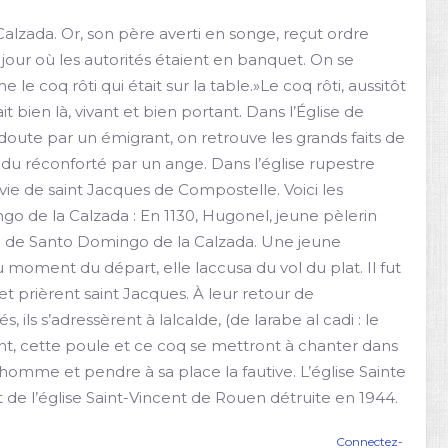
alzada. Or, son père averti en songe, reçut ordre
 jour où les autorités étaient en banquet. On se
 le coq rôti qui était sur la table.»Le coq rôti, aussitôt
 bien là, vivant et bien portant. Dans l’Église de
doute par un émigrant, on retrouve les grands faits de
endu réconforté par un ange. Dans l’église rupestre
 vie de saint Jacques de Compostelle. Voici les
o de la Calzada : En 1130, Hugonel, jeune pèlerin
e de Santo Domingo de la Calzada. Une jeune
u moment du départ, elle laccusa du vol du plat. Il fut
t prièrent saint Jacques. À leur retour de
ils s’adressèrent à lalcalde, (de larabe al cadi : le
vivant, cette poule et ce coq se mettront à chanter dans
 homme et pendre à sa place la fautive. L’église Sainte
e l’église Saint-Vincent de Rouen détruite en 1944.
Connectez-