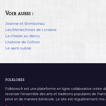
Voir aussi :
Jeanne et Brimboriau
Les Ménechmes de Lorraine
La chasse au darou
Lhistoire de Grilhon
Le saint oublié
FOLKLORES
Folklores.fr est une plateforme en ligne collaborative créée d
recenser l’ensemble des arts et traditions populaires de France
privé et de manière bénévole. Le site est régulièrement mis à 