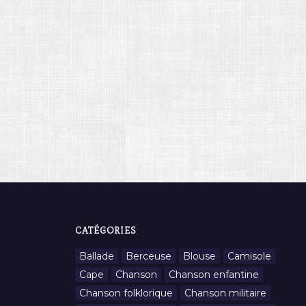
CATÉGORIES
Ballade
Berceuse
Blouse
Camisole
Cape
Chanson
Chanson enfantine
Chanson folklorique
Chanson militaire