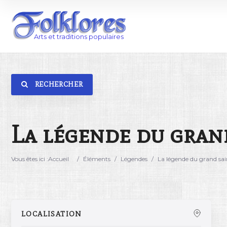
RECHERCHER
Catégorie
Lieu
La légende du gran
Vous êtes ici :
Accueil
/
Éléments
/
Légendes
/
La légende du grand sai
LOCALISATION