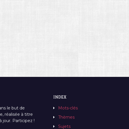
INDEX
ans le but de
Mots-clés
, réalisée à titre
Thèmes
jour. Participez !
Sujets