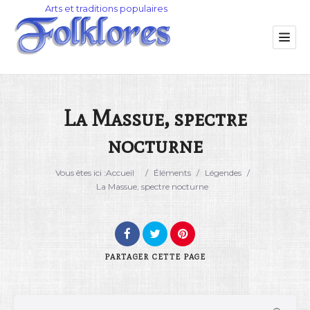
La Massue, spectre
nocturne
Catégorie
Vous êtes ici :
Accueil
/
Éléments
/
Légendes
/
Lieu
La Massue, spectre nocturne
PARTAGER
CETTE PAGE
Rechercher