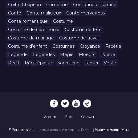
Coiffe Chapeau
Comptine
Comptine enfantine
Conte
Conte malicieux
Conte merveilleux
Conte romantique
Costume
Costume de cérémonie
Costume de fête
Costume de mariage
Costume de travail
Costume d’enfant
Costumes
Croyance
Facétie
Légende
Légendes
Magie
Moeurs
Poésie
Récit
Récit épique
Sorcellerie
Tablier
Veste
Accueil
Blog
Contact
© Folklores
Arts et traditions populaires de France |
Wikipatrimoine
|
Melk