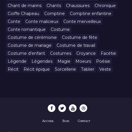
Chant de marins
Chants
Chaussures
Chronique
Coiffe Chapeau
Comptine
Comptine enfantine
Conte
Conte malicieux
Conte merveilleux
Conte romantique
Costume
Costume de cérémonie
Costume de fête
Costume de mariage
Costume de travail
Costume d’enfant
Costumes
Croyance
Facétie
Légende
Légendes
Magie
Moeurs
Poésie
Récit
Récit épique
Sorcellerie
Tablier
Veste
Accueil
Blog
Contact