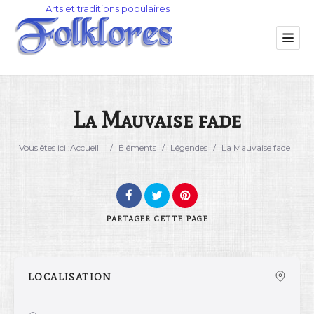
La Mauvaise fade
Catégorie
Vous êtes ici :
Accueil
/
Éléments
/
Légendes
/
La Mauvaise fade
Lieu
PARTAGER
CETTE PAGE
LOCALISATION
Rechercher