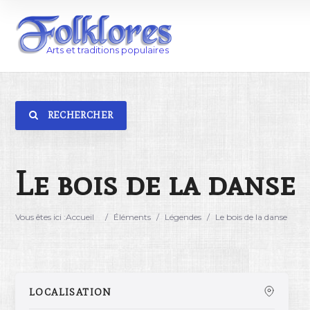
RECHERCHER
Catégorie
Lieu
Le bois de la danse
Vous êtes ici :
Accueil
/
Éléments
/
Légendes
/
Le bois de la danse
LOCALISATION