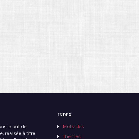
INDEX
ans le but de
Mots-clés
, réalisée à titre
Thèmes