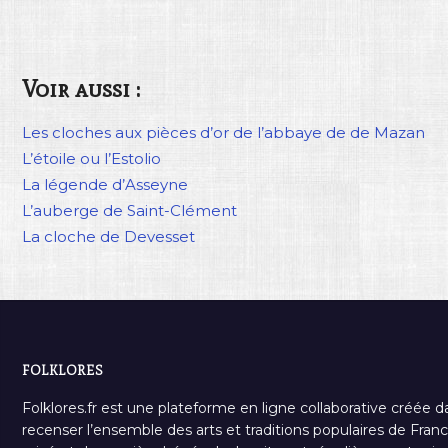
Voir aussi :
Les cloches aux pièces d’or de l’abbaye de de Mazan
L’étoile ou l’Estolio
La légende d’Asseyne
L’auberge de Saint-Clément
La cloche de Devesset
FOLKLORES
Folklores.fr est une plateforme en ligne collaborative créée d
recenser l’ensemble des arts et traditions populaires de France