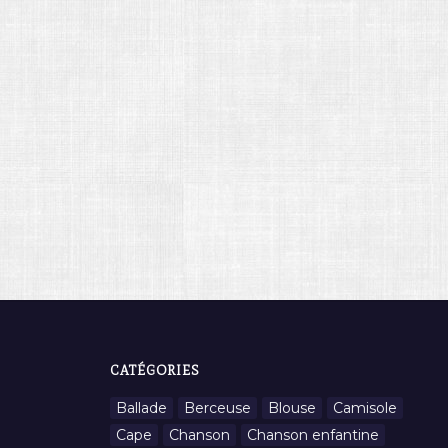
CATÉGORIES
Ballade
Berceuse
Blouse
Camisole
Cape
Chanson
Chanson enfantine