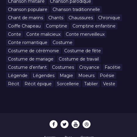
Chanson militaire
Chanson parodique
Chanson populaire
Chanson traditionnelle
Chant de marins
Chants
Chaussures
Chronique
Coiffe Chapeau
Comptine
Comptine enfantine
Conte
Conte malicieux
Conte merveilleux
Conte romantique
Costume
Costume de cérémonie
Costume de fête
Costume de mariage
Costume de travail
Costume d’enfant
Costumes
Croyance
Facétie
Légende
Légendes
Magie
Moeurs
Poésie
Récit
Récit épique
Sorcellerie
Tablier
Veste