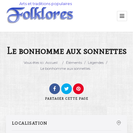
Le bonhomme aux sonnettes
Catégorie
Vous êtes ici :
Accueil
/
Éléments
/
Légendes
/
Le bonhomme aux sonnettes
Lieu
PARTAGER
CETTE PAGE
LOCALISATION
Rechercher