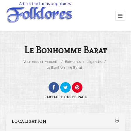
Le Bonhomme Barat
Catégorie
Vous êtes ici :
Accueil
/
Éléments
/
Légendes
/
Le Bonhomme Barat
Lieu
PARTAGER
CETTE PAGE
LOCALISATION
Rechercher