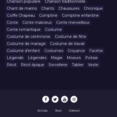
Chanson populaire
Chanson traditionnelle
Chant de marins
Chants
Chaussures
Chronique
Coiffe Chapeau
Comptine
Comptine enfantine
Conte
Conte malicieux
Conte merveilleux
Conte romantique
Costume
Costume de cérémonie
Costume de fête
Costume de mariage
Costume de travail
Costume d’enfant
Costumes
Croyance
Facétie
Légende
Légendes
Magie
Moeurs
Poésie
Récit
Récit épique
Sorcellerie
Tablier
Veste
Accueil
Blog
Contact