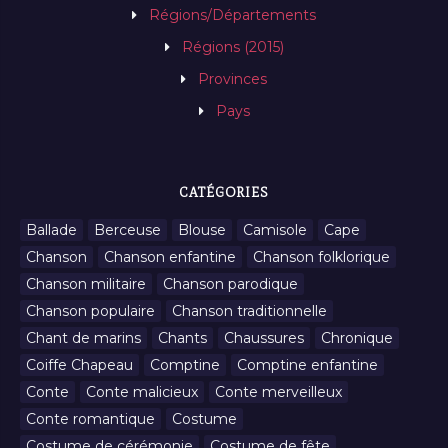
Régions/Départements
Régions (2015)
Provinces
Pays
CATÉGORIES
Ballade
Berceuse
Blouse
Camisole
Cape
Chanson
Chanson enfantine
Chanson folklorique
Chanson militaire
Chanson parodique
Chanson populaire
Chanson traditionnelle
Chant de marins
Chants
Chaussures
Chronique
Coiffe Chapeau
Comptine
Comptine enfantine
Conte
Conte malicieux
Conte merveilleux
Conte romantique
Costume
Costume de cérémonie
Costume de fête