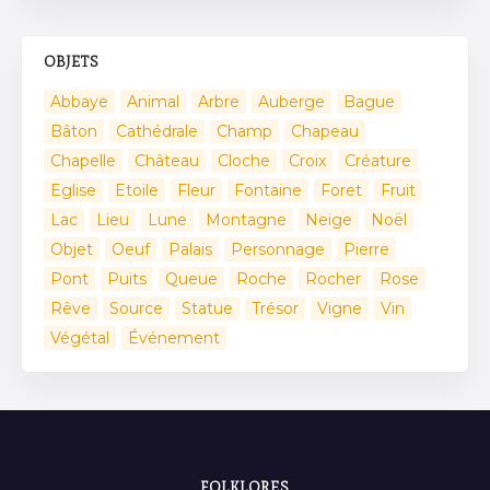
OBJETS
Abbaye
Animal
Arbre
Auberge
Bague
Bâton
Cathédrale
Champ
Chapeau
Chapelle
Château
Cloche
Croix
Créature
Eglise
Etoile
Fleur
Fontaine
Foret
Fruit
Lac
Lieu
Lune
Montagne
Neige
Noël
Objet
Oeuf
Palais
Personnage
Pierre
Pont
Puits
Queue
Roche
Rocher
Rose
Rêve
Source
Statue
Trésor
Vigne
Vin
Végétal
Événement
FOLKLORES