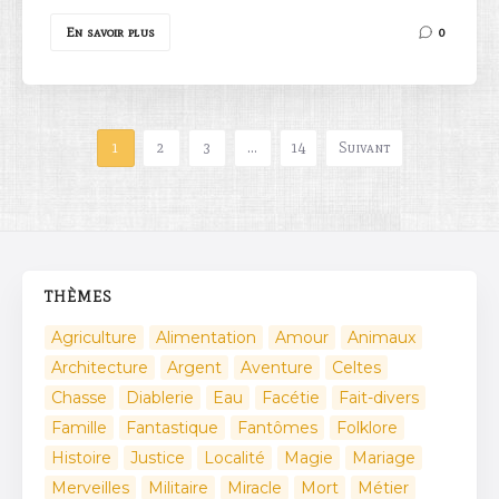
En savoir plus
0
1
2
3
…
14
Suivant
THÈMES
Agriculture
Alimentation
Amour
Animaux
Architecture
Argent
Aventure
Celtes
Chasse
Diablerie
Eau
Facétie
Fait-divers
Famille
Fantastique
Fantômes
Folklore
Histoire
Justice
Localité
Magie
Mariage
Merveilles
Militaire
Miracle
Mort
Métier