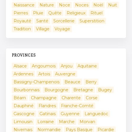
Naissance
Nature
Noce
Noces
Noël
Nuit
Pierres
Pluie
Quête
Religieux
Rituel
Royauté
Santé
Sorcellerie
Superstition
Tradition
Village
Voyage
PROVINCES
Alsace
Angoumois
Anjou
Aquitaine
Ardennes
Artois
Auvergne
Bassigny-Champenois
Beauce
Berry
Bourbonnais
Bourgogne
Bretagne
Bugey
Béarn
Champagne
Charente
Corse
Dauphiné
Flandres
Franche-Comté
Gascogne
Gatinais
Guyenne
Languedoc
Limousin
Lorraine
Marche
Morvan
Nivernais
Normandie
Pays Basque
Picardie