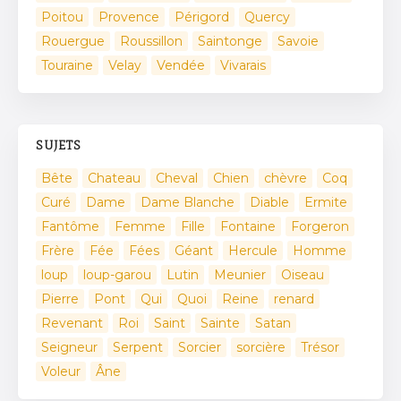
Poitou
Provence
Périgord
Quercy
Rouergue
Roussillon
Saintonge
Savoie
Touraine
Velay
Vendée
Vivarais
SUJETS
Bête
Chateau
Cheval
Chien
chèvre
Coq
Curé
Dame
Dame Blanche
Diable
Ermite
Fantôme
Femme
Fille
Fontaine
Forgeron
Frère
Fée
Fées
Géant
Hercule
Homme
loup
loup-garou
Lutin
Meunier
Oiseau
Pierre
Pont
Qui
Quoi
Reine
renard
Revenant
Roi
Saint
Sainte
Satan
Seigneur
Serpent
Sorcier
sorcière
Trésor
Voleur
Âne