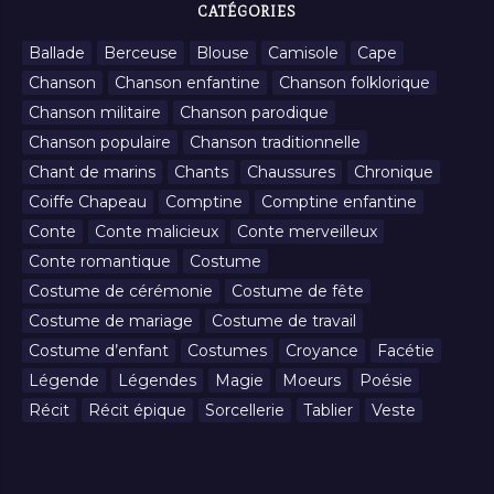
CATÉGORIES
Ballade
Berceuse
Blouse
Camisole
Cape
Chanson
Chanson enfantine
Chanson folklorique
Chanson militaire
Chanson parodique
Chanson populaire
Chanson traditionnelle
Chant de marins
Chants
Chaussures
Chronique
Coiffe Chapeau
Comptine
Comptine enfantine
Conte
Conte malicieux
Conte merveilleux
Conte romantique
Costume
Costume de cérémonie
Costume de fête
Costume de mariage
Costume de travail
Costume d’enfant
Costumes
Croyance
Facétie
Légende
Légendes
Magie
Moeurs
Poésie
Récit
Récit épique
Sorcellerie
Tablier
Veste