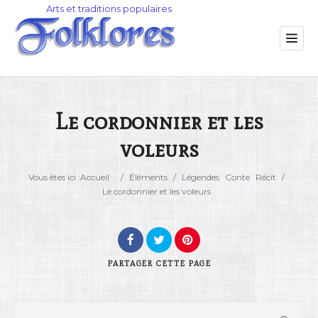
Le cordonnier et les
voleurs
Catégorie
Vous êtes ici :
Accueil
/
Éléments
/
Légendes
Conte
Récit
/
Lieu
Le cordonnier et les voleurs
PARTAGER
CETTE PAGE
Rechercher