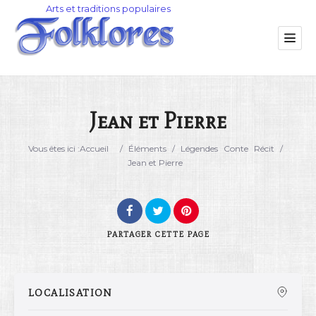
Jean et Pierre
Catégorie
Vous êtes ici :
Accueil
/
Éléments
/
Légendes
Conte
Récit
/
Jean et Pierre
Lieu
PARTAGER
CETTE PAGE
LOCALISATION
Rechercher