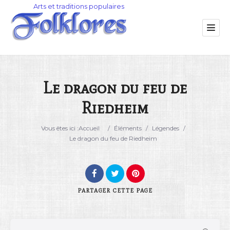
Le dragon du feu de
Riedheim
Catégorie
Vous êtes ici :
Accueil
/
Éléments
/
Légendes
/
Lieu
Le dragon du feu de Riedheim
PARTAGER
CETTE PAGE
Rechercher