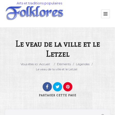
Le veau de la ville et le
Letzel
Catégorie
Vous êtes ici :
Accueil
/
Éléments
/
Légendes
/
Lieu
Le veau de la ville et le Letzel
PARTAGER
CETTE PAGE
Rechercher