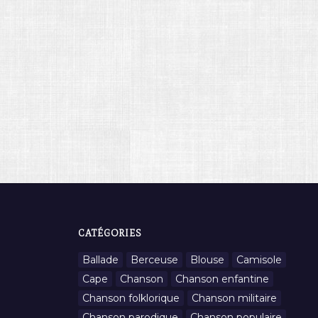
CATÉGORIES
Ballade
Berceuse
Blouse
Camisole
Cape
Chanson
Chanson enfantine
Chanson folklorique
Chanson militaire
Chanson parodique
Chanson populaire