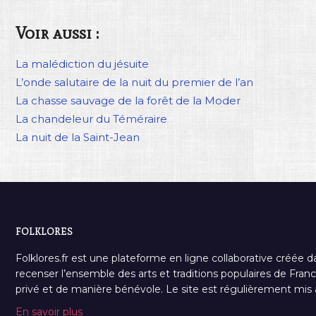
Voir aussi :
La malédiction du jésuite
L’onde salutaire de la nuit du premier de l’an
La chasse sauvage de la forêt de la Moder
La chandeleur du Téméraire
La nuit de la Saint-Jean
FOLKLORES
Folklores.fr est une plateforme en ligne collaborative créée d
recenser l’ensemble des arts et traditions populaires de France
privé et de manière bénévole. Le site est régulièrement mis à 
En savoir plus