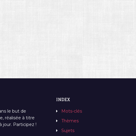
INDEX
ans le but de
Mots-clés
, réalisée à titre
Thèmes
jour. Participez !
Sujets