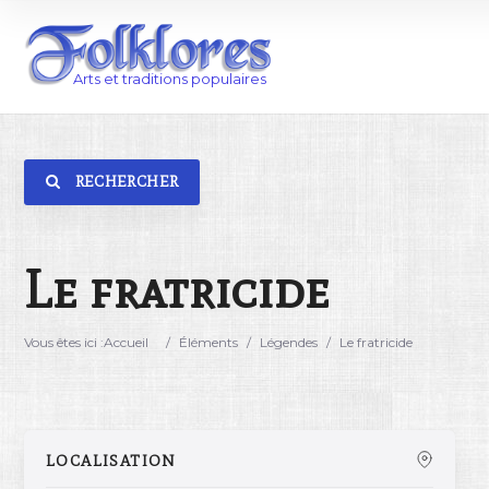
RECHERCHER
Catégorie
Lieu
Le fratricide
Vous êtes ici :
Accueil
/
Éléments
/
Légendes
/
Le fratricide
LOCALISATION