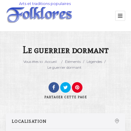
Le guerrier dormant
Catégorie
Vous êtes ici :
Accueil
/
Éléments
/
Légendes
/
Le guerrier dormant
Lieu
PARTAGER
CETTE PAGE
LOCALISATION
Rechercher