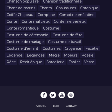
Chanson populaire
Chanson traditionnelle
Chant de marins
Chants
Chaussures
Chronique
Coiffe Chapeau
Comptine
Comptine enfantine
Conte
Conte malicieux
Conte merveilleux
Conte romantique
Costume
Costume de cérémonie
Costume de fête
Costume de mariage
Costume de travail
Costume d’enfant
Costumes
Croyance
Facétie
Légende
Légendes
Magie
Moeurs
Poésie
Récit
Récit épique
Sorcellerie
Tablier
Veste
Accueil
Blog
Contact