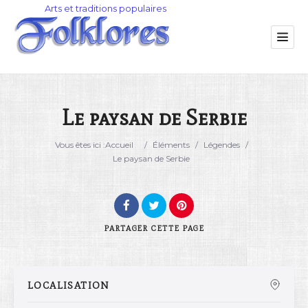
Le paysan de Serbie
Catégorie
Vous êtes ici :
Accueil
/
Éléments
/
Légendes
/
Le paysan de Serbie
Lieu
PARTAGER
CETTE PAGE
LOCALISATION
Rechercher