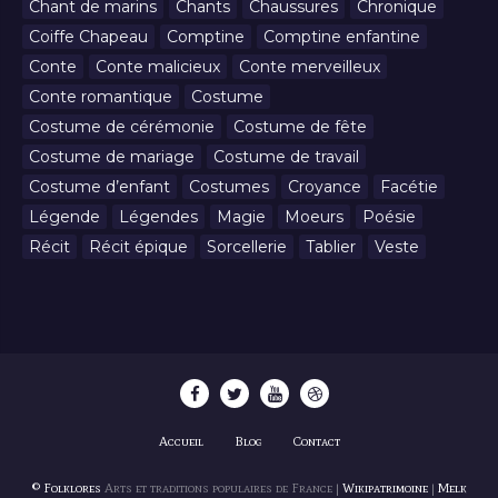
Chant de marins
Chants
Chaussures
Chronique
Coiffe Chapeau
Comptine
Comptine enfantine
Conte
Conte malicieux
Conte merveilleux
Conte romantique
Costume
Costume de cérémonie
Costume de fête
Costume de mariage
Costume de travail
Costume d’enfant
Costumes
Croyance
Facétie
Légende
Légendes
Magie
Moeurs
Poésie
Récit
Récit épique
Sorcellerie
Tablier
Veste
Accueil
Blog
Contact
© Folklores
Arts et traditions populaires de France |
Wikipatrimoine
|
Melk