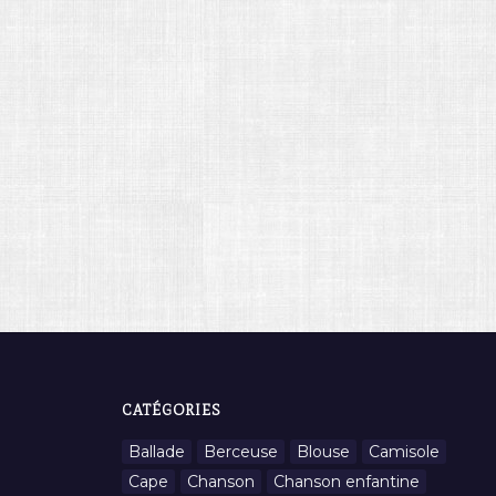
CATÉGORIES
Ballade
Berceuse
Blouse
Camisole
Cape
Chanson
Chanson enfantine