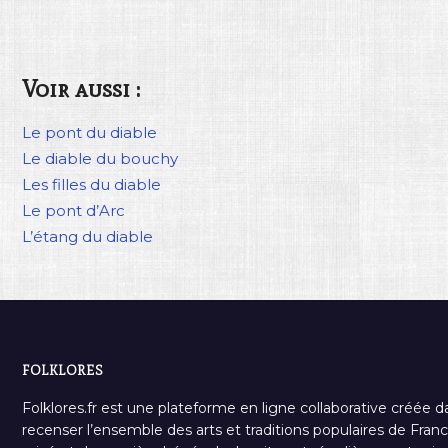
Voir aussi :
Le pont du diable
Le diable du bouchy
Les filles du diable
Le pont d’Arc
L’étang du diable
FOLKLORES
Folklores.fr est une plateforme en ligne collaborative créée d
recenser l’ensemble des arts et traditions populaires de France