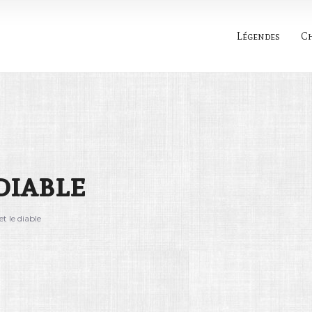
Légendes
C
Rechercher
diable
t le diable