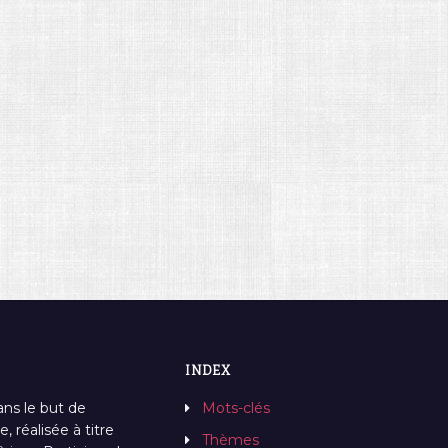
INDEX
ans le but de
Mots-clés
, réalisée à titre
Thèmes