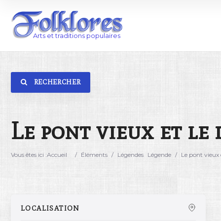
RECHERCHER
Catégorie
Lieu
Le pont vieux et le 
Vous êtes ici :
Accueil
/
Éléments
/
Légendes
Légende
/
Le pont vieux e
LOCALISATION