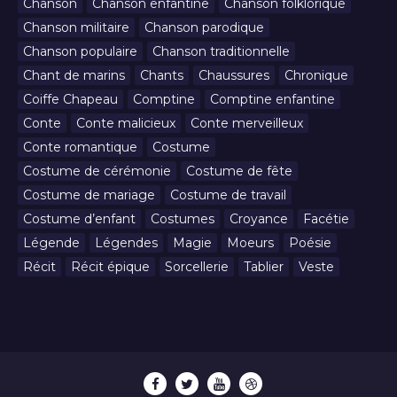
Chanson
Chanson enfantine
Chanson folklorique
Chanson militaire
Chanson parodique
Chanson populaire
Chanson traditionnelle
Chant de marins
Chants
Chaussures
Chronique
Coiffe Chapeau
Comptine
Comptine enfantine
Conte
Conte malicieux
Conte merveilleux
Conte romantique
Costume
Costume de cérémonie
Costume de fête
Costume de mariage
Costume de travail
Costume d’enfant
Costumes
Croyance
Facétie
Légende
Légendes
Magie
Moeurs
Poésie
Récit
Récit épique
Sorcellerie
Tablier
Veste