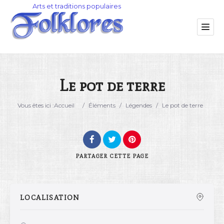
Le pot de terre
Catégorie
Vous êtes ici :
Accueil
/
Éléments
/
Légendes
/
Le pot de terre
Lieu
PARTAGER
CETTE PAGE
LOCALISATION
Rechercher