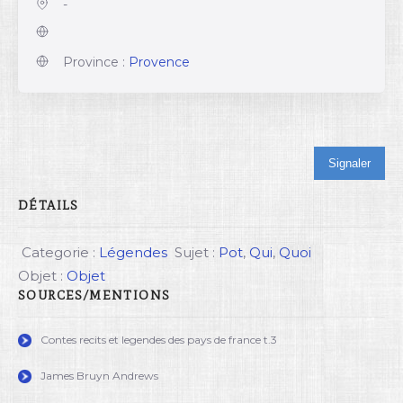
-
Province :
Provence
Signaler
DÉTAILS
Categorie :
Légendes
Sujet :
Pot
,
Qui
,
Quoi
Objet :
Objet
SOURCES/MENTIONS
Contes recits et legendes des pays de france t.3
James Bruyn Andrews