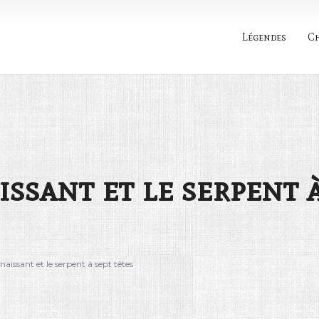
Légendes
C
Rechercher
ssant et le serpent 
aissant et le serpent à sept têtes