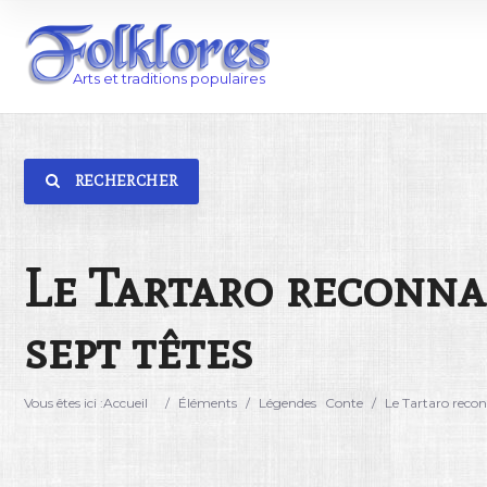
RECHERCHER
Catégorie
Lieu
Le Tartaro reconnai
sept têtes
Vous êtes ici :
Accueil
/
Éléments
/
Légendes
Conte
/
Le Tartaro reconn