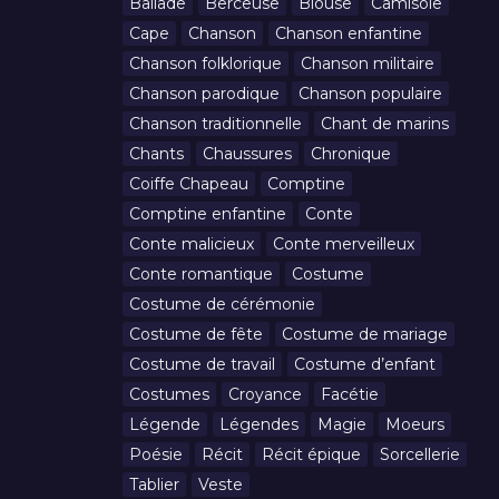
Ballade
Berceuse
Blouse
Camisole
Cape
Chanson
Chanson enfantine
Chanson folklorique
Chanson militaire
Chanson parodique
Chanson populaire
Chanson traditionnelle
Chant de marins
Chants
Chaussures
Chronique
Coiffe Chapeau
Comptine
Comptine enfantine
Conte
Conte malicieux
Conte merveilleux
Conte romantique
Costume
Costume de cérémonie
Costume de fête
Costume de mariage
Costume de travail
Costume d’enfant
Costumes
Croyance
Facétie
Légende
Légendes
Magie
Moeurs
Poésie
Récit
Récit épique
Sorcellerie
Tablier
Veste