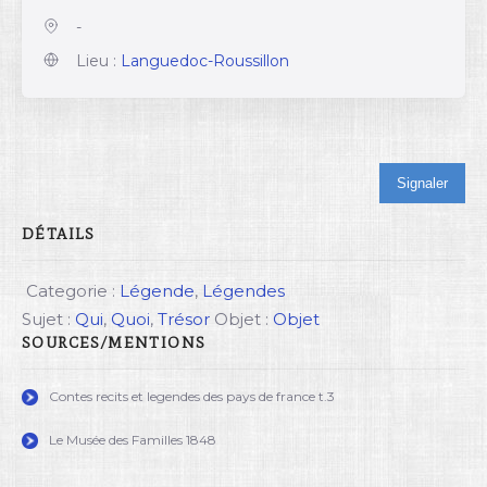
-
Lieu :
Languedoc-Roussillon
Signaler
DÉTAILS
Categorie :
Légende
,
Légendes
Sujet :
Qui
,
Quoi
,
Trésor
Objet :
Objet
SOURCES/MENTIONS
Contes recits et legendes des pays de france t.3
Le Musée des Familles 1848