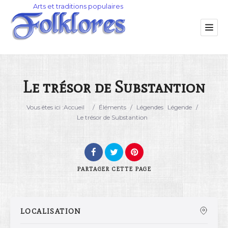
Le trésor de Substantion
Catégorie
Vous êtes ici :
Accueil
/
Éléments
/
Légendes
Légende
/
Le trésor de Substantion
Lieu
PARTAGER
CETTE PAGE
LOCALISATION
Rechercher