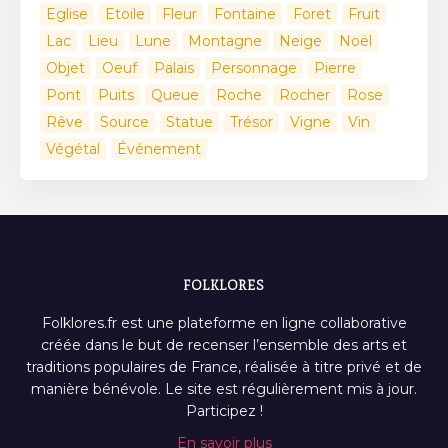
Eglise
Etoile
Fleur
Fontaine
Foret
Fruit
Lac
Lieu
Lune
Montagne
Neige
Noël
Objet
Oeuf
Palais
Personnage
Pierre
Pont
Puits
Queue
Roche
Rocher
Rose
Rêve
Source
Statue
Trésor
Vigne
Vin
Végétal
Événement
FOLKLORES
Folklores.fr est une plateforme en ligne collaborative
créée dans le but de recenser l’ensemble des arts et
traditions populaires de France, réalisée à titre privé et de
manière bénévole. Le site est régulièrement mis à jour.
Participez !
En savoir plus