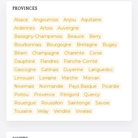
PROVINCES
Alsace
Angoumois
Anjou
Aquitaine
Ardennes
Artois
Auvergne
Bassigny-Champenois
Beauce
Berry
Bourbonnais
Bourgogne
Bretagne
Bugey
Béarn
Champagne
Charente
Corse
Dauphiné
Flandres
Franche-Comté
Gascogne
Gatinais
Guyenne
Languedoc
Limousin
Lorraine
Marche
Morvan
Nivernais
Normandie
Pays Basque
Picardie
Poitou
Provence
Périgord
Quercy
Rouergue
Roussillon
Saintonge
Savoie
Touraine
Velay
Vendée
Vivarais