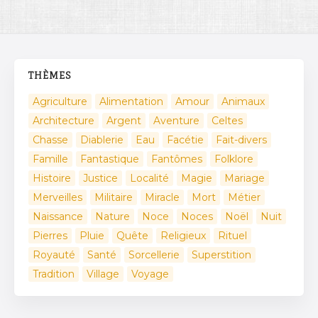
THÈMES
Agriculture
Alimentation
Amour
Animaux
Architecture
Argent
Aventure
Celtes
Chasse
Diablerie
Eau
Facétie
Fait-divers
Famille
Fantastique
Fantômes
Folklore
Histoire
Justice
Localité
Magie
Mariage
Merveilles
Militaire
Miracle
Mort
Métier
Naissance
Nature
Noce
Noces
Noël
Nuit
Pierres
Pluie
Quête
Religieux
Rituel
Royauté
Santé
Sorcellerie
Superstition
Tradition
Village
Voyage