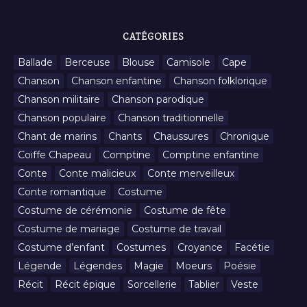
CATÉGORIES
Ballade
Berceuse
Blouse
Camisole
Cape
Chanson
Chanson enfantine
Chanson folklorique
Chanson militaire
Chanson parodique
Chanson populaire
Chanson traditionnelle
Chant de marins
Chants
Chaussures
Chronique
Coiffe Chapeau
Comptine
Comptine enfantine
Conte
Conte malicieux
Conte merveilleux
Conte romantique
Costume
Costume de cérémonie
Costume de fête
Costume de mariage
Costume de travail
Costume d’enfant
Costumes
Croyance
Facétie
Légende
Légendes
Magie
Moeurs
Poésie
Récit
Récit épique
Sorcellerie
Tablier
Veste