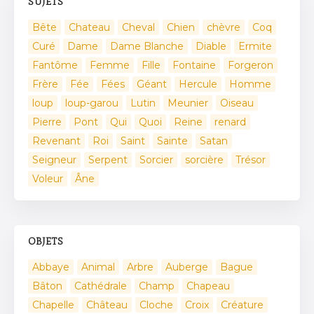
SUJETS
Bête
Chateau
Cheval
Chien
chèvre
Coq
Curé
Dame
Dame Blanche
Diable
Ermite
Fantôme
Femme
Fille
Fontaine
Forgeron
Frère
Fée
Fées
Géant
Hercule
Homme
loup
loup-garou
Lutin
Meunier
Oiseau
Pierre
Pont
Qui
Quoi
Reine
renard
Revenant
Roi
Saint
Sainte
Satan
Seigneur
Serpent
Sorcier
sorcière
Trésor
Voleur
Âne
OBJETS
Abbaye
Animal
Arbre
Auberge
Bague
Bâton
Cathédrale
Champ
Chapeau
Chapelle
Château
Cloche
Croix
Créature