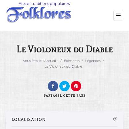
Le Violoneux du Diable
Catégorie
Vous êtes ici :
Accueil
/
Éléments
/
Légendes
/
Le Violoneux du Diable
Lieu
PARTAGER
CETTE PAGE
LOCALISATION
Rechercher