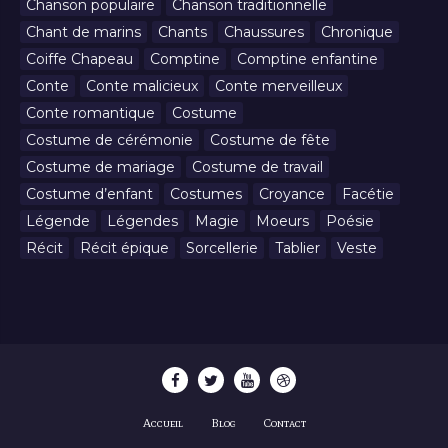
Chanson populaire
Chanson traditionnelle
Chant de marins
Chants
Chaussures
Chronique
Coiffe Chapeau
Comptine
Comptine enfantine
Conte
Conte malicieux
Conte merveilleux
Conte romantique
Costume
Costume de cérémonie
Costume de fête
Costume de mariage
Costume de travail
Costume d’enfant
Costumes
Croyance
Facétie
Légende
Légendes
Magie
Moeurs
Poésie
Récit
Récit épique
Sorcellerie
Tablier
Veste
Accueil
Blog
Contact