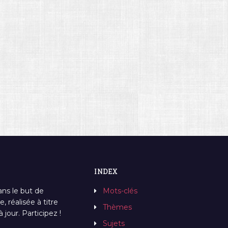
INDEX
ans le but de
Mots-clés
, réalisée à titre
Thèmes
jour. Participez !
Sujets