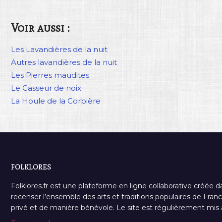
Voir aussi :
Les Lavandières de la nuit
Autres lavandières de la nuit
Les Pierres maudites
Le Casseur de noix
La Houle de la Corbière
FOLKLORES
Folklores.fr est une plateforme en ligne collaborative créée d
recenser l’ensemble des arts et traditions populaires de France
privé et de manière bénévole. Le site est régulièrement mis à 