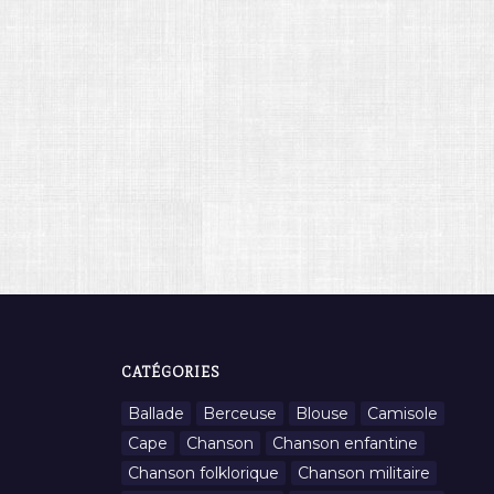
CATÉGORIES
Ballade
Berceuse
Blouse
Camisole
Cape
Chanson
Chanson enfantine
Chanson folklorique
Chanson militaire