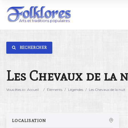
RECHERCHER
Catégorie
Lieu
Les Chevaux de la n
Vous êtes ici :
Accueil
/
Éléments
/
Légendes
/
Les Chevaux de la nuit
LOCALISATION