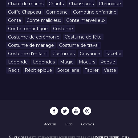
Chant de marins
Chants
Chaussures
Chronique
Coiffe Chapeau
Comptine
Comptine enfantine
Conte
Conte malicieux
Conte merveilleux
Conte romantique
Costume
Costume de cérémonie
Costume de fête
Costume de mariage
Costume de travail
Costume d’enfant
Costumes
Croyance
Facétie
Légende
Légendes
Magie
Moeurs
Poésie
Récit
Récit épique
Sorcellerie
Tablier
Veste
Accueil
Blog
Contact
© Folklores
Arts et traditions populaires de France |
Wikipatrimoine
|
Melk