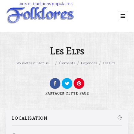
Les Elfs
Catégorie
Vous êtes ici :
Accueil
/
Éléments
/
Légendes
/
Les Elfs
Lieu
PARTAGER
CETTE PAGE
LOCALISATION
Rechercher