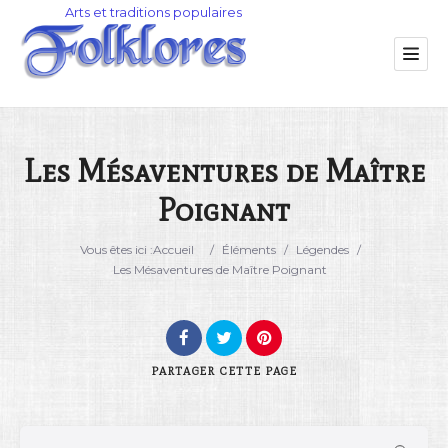
Les Mésaventures de Maître
Poignant
Catégorie
Vous êtes ici :
Accueil
/
Éléments
/
Légendes
/
Lieu
Les Mésaventures de Maître Poignant
PARTAGER
CETTE PAGE
Rechercher