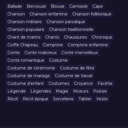
Ballade
Berceuse
Blouse
Camisole
Cape
Chanson
Chanson enfantine
Chanson folklorique
Chanson militaire
Chanson parodique
Chanson populaire
Chanson traditionnelle
Chant de marins
Chants
Chaussures
Chronique
Coiffe Chapeau
Comptine
Comptine enfantine
Conte
Conte malicieux
Conte merveilleux
Conte romantique
Costume
Costume de cérémonie
Costume de fête
Costume de mariage
Costume de travail
Costume d’enfant
Costumes
Croyance
Facétie
Légende
Légendes
Magie
Moeurs
Poésie
Récit
Récit épique
Sorcellerie
Tablier
Veste