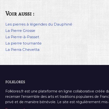
Voir aussi :
Les pierres à légendes du Dauphiné
La Pierre Grosse
La Pierre-à-Passet
La pierre tournante
La Pierra Chevetta
FOLKLORES
Folklores.fr est une plateforme en ligne collaborative créée d
recenser l’ensemble des arts et traditions populaires de France
privé et de manière bénévole. Le site est régulièrement mis à 