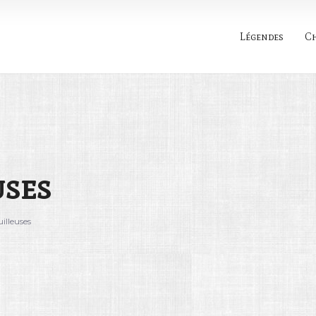
Légendes
C
Rechercher
uses
uilleuses