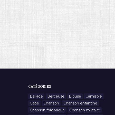
CATÉGORIES
Ballade
Berceuse
Blouse
Camisole
Cape
Chanson
Chanson enfantine
Chanson folklorique
Chanson militaire