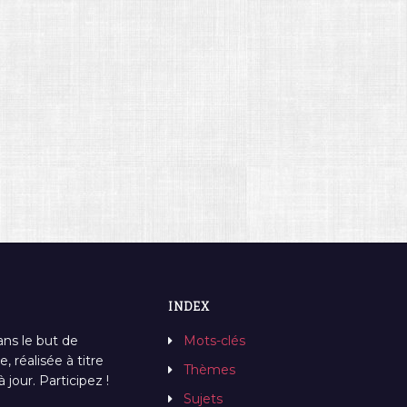
INDEX
ans le but de
Mots-clés
, réalisée à titre
Thèmes
jour. Participez !
Sujets