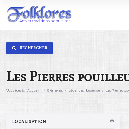
RECHERCHER
Catégorie
Lieu
Les Pierres pouille
Vous êtes ici :
Accueil
/
Éléments
/
Légendes
Légende
/
Les Pierres po
LOCALISATION