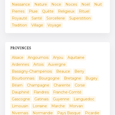
Naissance
Nature
Noce
Noces
Noël
Nuit
Pierres
Pluie
Quête
Religieux
Rituel
Royauté
Santé
Sorcellerie
Superstition
Tradition
Village
Voyage
PROVINCES
Alsace
Angoumois
Anjou
Aquitaine
Ardennes
Artois
Auvergne
Bassigny-Champenois
Beauce
Berry
Bourbonnais
Bourgogne
Bretagne
Bugey
Béarn
Champagne
Charente
Corse
Dauphiné
Flandres
Franche-Comté
Gascogne
Gatinais
Guyenne
Languedoc
Limousin
Lorraine
Marche
Morvan
Nivernais
Normandie
Pays Basque
Picardie