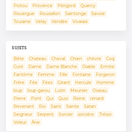
Poitou
Provence
Périgord
Quercy
Rouergue
Roussillon
Saintonge
Savoie
Touraine
Velay
Vendée
Vivarais
SUJETS
Bête
Chateau
Cheval
Chien
chèvre
Coq
Curé
Dame
Dame Blanche
Diable
Ermite
Fantôme
Femme
Fille
Fontaine
Forgeron
Frère
Fée
Fées
Géant
Hercule
Homme
loup
loup-garou
Lutin
Meunier
Oiseau
Pierre
Pont
Qui
Quoi
Reine
renard
Revenant
Roi
Saint
Sainte
Satan
Seigneur
Serpent
Sorcier
sorcière
Trésor
Voleur
Âne