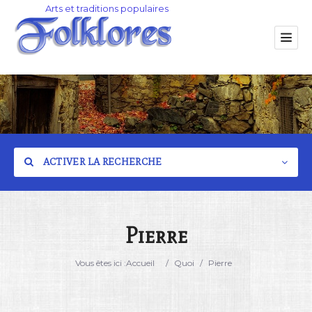
ACTIVER LA RECHERCHE
Pierre
Catégorie
Vous êtes ici :
Accueil
/
Quoi
/
Pierre
Lieu