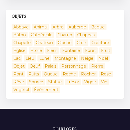
OBJETS
Abbaye
Animal
Arbre
Auberge
Bague
Bâton
Cathédrale
Champ
Chapeau
Chapelle
Château
Cloche
Croix
Créature
Eglise
Etoile
Fleur
Fontaine
Foret
Fruit
Lac
Lieu
Lune
Montagne
Neige
Noël
Objet
Oeuf
Palais
Personnage
Pierre
Pont
Puits
Queue
Roche
Rocher
Rose
Rêve
Source
Statue
Trésor
Vigne
Vin
Végétal
Événement
FOLKLORES