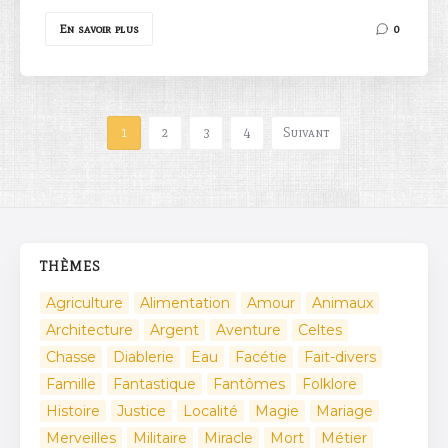
En savoir plus
0
1
2
3
4
Suivant
THÈMES
Agriculture
Alimentation
Amour
Animaux
Architecture
Argent
Aventure
Celtes
Chasse
Diablerie
Eau
Facétie
Fait-divers
Famille
Fantastique
Fantômes
Folklore
Histoire
Justice
Localité
Magie
Mariage
Merveilles
Militaire
Miracle
Mort
Métier