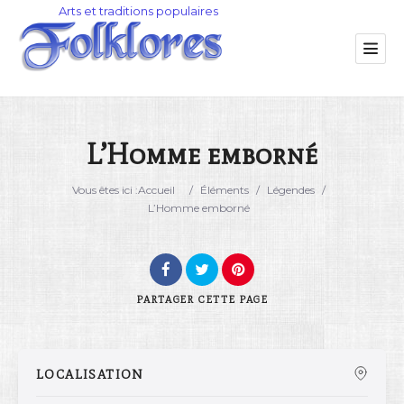
L’Homme emborné
Catégorie
Vous êtes ici :
Accueil
/
Éléments
/
Légendes
/
L’Homme emborné
Lieu
PARTAGER
CETTE PAGE
LOCALISATION
Rechercher