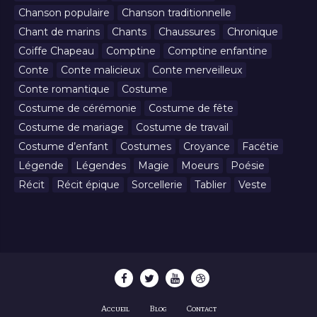
Chanson populaire
Chanson traditionnelle
Chant de marins
Chants
Chaussures
Chronique
Coiffe Chapeau
Comptine
Comptine enfantine
Conte
Conte malicieux
Conte merveilleux
Conte romantique
Costume
Costume de cérémonie
Costume de fête
Costume de mariage
Costume de travail
Costume d’enfant
Costumes
Croyance
Facétie
Légende
Légendes
Magie
Moeurs
Poésie
Récit
Récit épique
Sorcellerie
Tablier
Veste
Accueil
Blog
Contact