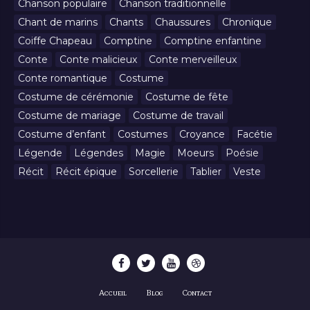
Chanson populaire
Chanson traditionnelle
Chant de marins
Chants
Chaussures
Chronique
Coiffe Chapeau
Comptine
Comptine enfantine
Conte
Conte malicieux
Conte merveilleux
Conte romantique
Costume
Costume de cérémonie
Costume de fête
Costume de mariage
Costume de travail
Costume d’enfant
Costumes
Croyance
Facétie
Légende
Légendes
Magie
Moeurs
Poésie
Récit
Récit épique
Sorcellerie
Tablier
Veste
Accueil
Blog
Contact