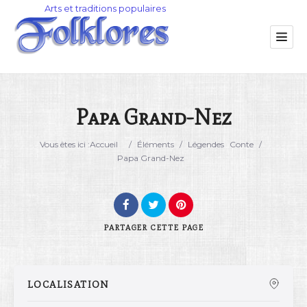
Papa Grand-Nez
Catégorie
Vous êtes ici :
Accueil
/
Éléments
/
Légendes
Conte
/
Papa Grand-Nez
Lieu
PARTAGER
CETTE PAGE
LOCALISATION
Rechercher