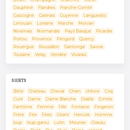
Dauphiné
Flandres
Franche-Comté
Gascogne
Gatinais
Guyenne
Languedoc
Limousin
Lorraine
Marche
Morvan
Nivernais
Normandie
Pays Basque
Picardie
Poitou
Provence
Périgord
Quercy
Rouergue
Roussillon
Saintonge
Savoie
Touraine
Velay
Vendée
Vivarais
SUJETS
Bête
Chateau
Cheval
Chien
chèvre
Coq
Curé
Dame
Dame Blanche
Diable
Ermite
Fantôme
Femme
Fille
Fontaine
Forgeron
Frère
Fée
Fées
Géant
Hercule
Homme
loup
loup-garou
Lutin
Meunier
Oiseau