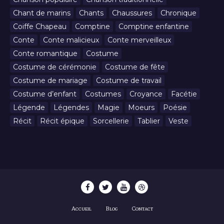
Chant de marins
Chants
Chaussures
Chronique
Coiffe Chapeau
Comptine
Comptine enfantine
Conte
Conte malicieux
Conte merveilleux
Conte romantique
Costume
Costume de cérémonie
Costume de fête
Costume de mariage
Costume de travail
Costume d’enfant
Costumes
Croyance
Facétie
Légende
Légendes
Magie
Moeurs
Poésie
Récit
Récit épique
Sorcellerie
Tablier
Veste
Accueil
Blog
Contact