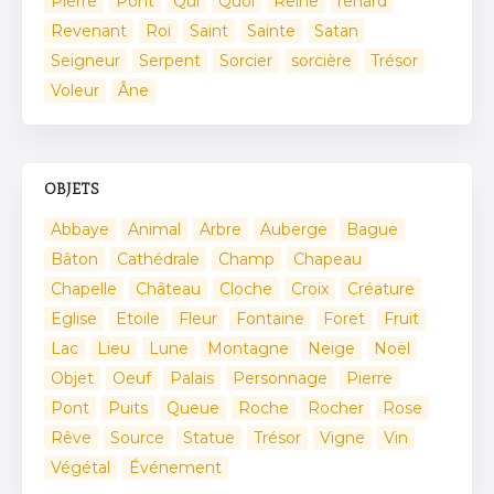
Pierre
Pont
Qui
Quoi
Reine
renard
Revenant
Roi
Saint
Sainte
Satan
Seigneur
Serpent
Sorcier
sorcière
Trésor
Voleur
Âne
OBJETS
Abbaye
Animal
Arbre
Auberge
Bague
Bâton
Cathédrale
Champ
Chapeau
Chapelle
Château
Cloche
Croix
Créature
Eglise
Etoile
Fleur
Fontaine
Foret
Fruit
Lac
Lieu
Lune
Montagne
Neige
Noël
Objet
Oeuf
Palais
Personnage
Pierre
Pont
Puits
Queue
Roche
Rocher
Rose
Rêve
Source
Statue
Trésor
Vigne
Vin
Végétal
Événement