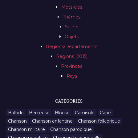
Mots-clés
Thèmes
Sujets
Objets
Régions/Départements
Régions (2015)
Provinces
Pays
CATÉGORIES
Ballade
Berceuse
Blouse
Camisole
Cape
Chanson
Chanson enfantine
Chanson folklorique
Chanson militaire
Chanson parodique
Chanson populaire
Chanson traditionnelle