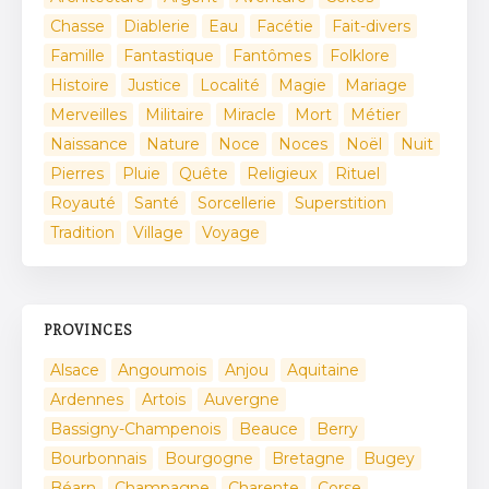
Chasse
Diablerie
Eau
Facétie
Fait-divers
Famille
Fantastique
Fantômes
Folklore
Histoire
Justice
Localité
Magie
Mariage
Merveilles
Militaire
Miracle
Mort
Métier
Naissance
Nature
Noce
Noces
Noël
Nuit
Pierres
Pluie
Quête
Religieux
Rituel
Royauté
Santé
Sorcellerie
Superstition
Tradition
Village
Voyage
PROVINCES
Alsace
Angoumois
Anjou
Aquitaine
Ardennes
Artois
Auvergne
Bassigny-Champenois
Beauce
Berry
Bourbonnais
Bourgogne
Bretagne
Bugey
Béarn
Champagne
Charente
Corse