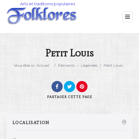
Petit Louis
Catégorie
Vous êtes ici :
Accueil
/
Éléments
/
Légendes
/
Petit Louis
Lieu
PARTAGER
CETTE PAGE
LOCALISATION
Rechercher