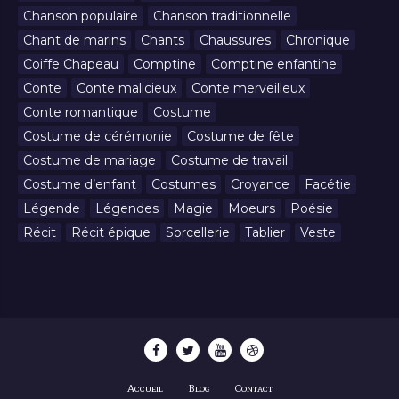
Chanson populaire
Chanson traditionnelle
Chant de marins
Chants
Chaussures
Chronique
Coiffe Chapeau
Comptine
Comptine enfantine
Conte
Conte malicieux
Conte merveilleux
Conte romantique
Costume
Costume de cérémonie
Costume de fête
Costume de mariage
Costume de travail
Costume d’enfant
Costumes
Croyance
Facétie
Légende
Légendes
Magie
Moeurs
Poésie
Récit
Récit épique
Sorcellerie
Tablier
Veste
Accueil
Blog
Contact