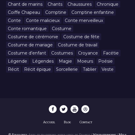
Chant de marins
Chants
Chaussures
Chronique
Coiffe Chapeau
Comptine
Comptine enfantine
Conte
Conte malicieux
Conte merveilleux
Conte romantique
Costume
Costume de cérémonie
Costume de fête
Costume de mariage
Costume de travail
Costume d’enfant
Costumes
Croyance
Facétie
Légende
Légendes
Magie
Moeurs
Poésie
Récit
Récit épique
Sorcellerie
Tablier
Veste
Accueil
Blog
Contact
© Folklores
Arts et traditions populaires de France |
Wikipatrimoine
|
Melk