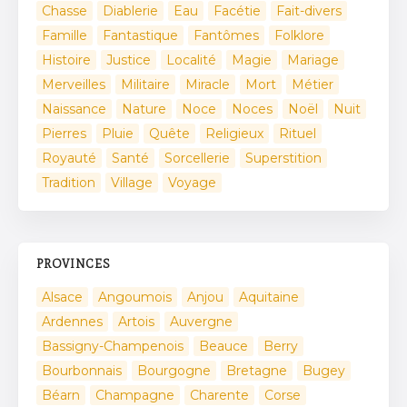
Chasse
Diablerie
Eau
Facétie
Fait-divers
Famille
Fantastique
Fantômes
Folklore
Histoire
Justice
Localité
Magie
Mariage
Merveilles
Militaire
Miracle
Mort
Métier
Naissance
Nature
Noce
Noces
Noël
Nuit
Pierres
Pluie
Quête
Religieux
Rituel
Royauté
Santé
Sorcellerie
Superstition
Tradition
Village
Voyage
PROVINCES
Alsace
Angoumois
Anjou
Aquitaine
Ardennes
Artois
Auvergne
Bassigny-Champenois
Beauce
Berry
Bourbonnais
Bourgogne
Bretagne
Bugey
Béarn
Champagne
Charente
Corse