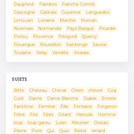
Dauphiné
Flandres
Franche-Comté
Gascogne
Gatinais
Guyenne
Languedoc
Limousin
Lorraine
Marche
Morvan
Nivernais
Normandie
Pays Basque
Picardie
Poitou
Provence
Périgord
Quercy
Rouergue
Roussillon
Saintonge
Savoie
Touraine
Velay
Vendée
Vivarais
SUJETS
Bête
Chateau
Cheval
Chien
chèvre
Coq
Curé
Dame
Dame Blanche
Diable
Ermite
Fantôme
Femme
Fille
Fontaine
Forgeron
Frère
Fée
Fées
Géant
Hercule
Homme
loup
loup-garou
Lutin
Meunier
Oiseau
Pierre
Pont
Qui
Quoi
Reine
renard