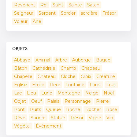
Revenant
Roi
Saint
Sainte
Satan
Seigneur
Serpent
Sorcier
sorcière
Trésor
Voleur
Âne
OBJETS
Abbaye
Animal
Arbre
Auberge
Bague
Bâton
Cathédrale
Champ
Chapeau
Chapelle
Château
Cloche
Croix
Créature
Eglise
Etoile
Fleur
Fontaine
Foret
Fruit
Lac
Lieu
Lune
Montagne
Neige
Noël
Objet
Oeuf
Palais
Personnage
Pierre
Pont
Puits
Queue
Roche
Rocher
Rose
Rêve
Source
Statue
Trésor
Vigne
Vin
Végétal
Événement