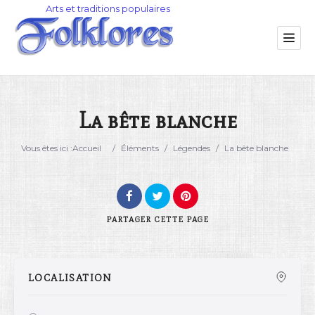
La bête blanche
Catégorie
Vous êtes ici :
Accueil
/
Éléments
/
Légendes
/
La bête blanche
Lieu
PARTAGER
CETTE PAGE
LOCALISATION
Rechercher