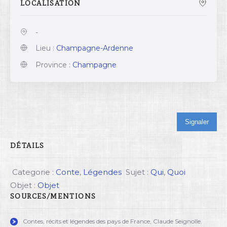
LOCALISATION
-
Lieu :
Champagne-Ardenne
Province :
Champagne
Signaler
DÉTAILS
Categorie :
Conte
,
Légendes
Sujet :
Qui
,
Quoi
Objet :
Objet
SOURCES/MENTIONS
Contes, récits et légendes des pays de France, Claude Seignolle.