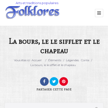
La bours, le le sifflet et le
chapeau
Catégorie
Vous êtes ici :
Accueil
/
Éléments
/
Légendes
Conte
/
Lieu
La bours, le le sifflet et le chapeau
PARTAGER
CETTE PAGE
Rechercher