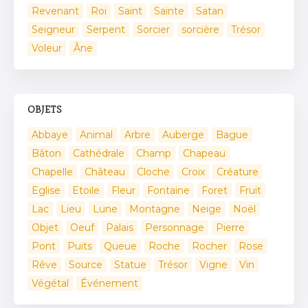
Revenant
Roi
Saint
Sainte
Satan
Seigneur
Serpent
Sorcier
sorcière
Trésor
Voleur
Âne
OBJETS
Abbaye
Animal
Arbre
Auberge
Bague
Bâton
Cathédrale
Champ
Chapeau
Chapelle
Château
Cloche
Croix
Créature
Eglise
Etoile
Fleur
Fontaine
Foret
Fruit
Lac
Lieu
Lune
Montagne
Neige
Noël
Objet
Oeuf
Palais
Personnage
Pierre
Pont
Puits
Queue
Roche
Rocher
Rose
Rêve
Source
Statue
Trésor
Vigne
Vin
Végétal
Événement