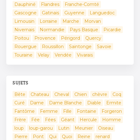
Dauphiné
Flandres
Franche-Comté
Gascogne
Gatinais
Guyenne
Languedoc
Limousin
Lorraine
Marche
Morvan
Nivernais
Normandie
Pays Basque
Picardie
Poitou
Provence
Périgord
Quercy
Rouergue
Roussillon
Saintonge
Savoie
Touraine
Velay
Vendée
Vivarais
SUJETS
Bête
Chateau
Cheval
Chien
chèvre
Coq
Curé
Dame
Dame Blanche
Diable
Ermite
Fantôme
Femme
Fille
Fontaine
Forgeron
Frère
Fée
Fées
Géant
Hercule
Homme
loup
loup-garou
Lutin
Meunier
Oiseau
Pierre
Pont
Qui
Quoi
Reine
renard