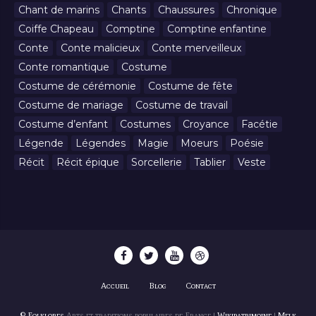
Chant de marins
Chants
Chaussures
Chronique
Coiffe Chapeau
Comptine
Comptine enfantine
Conte
Conte malicieux
Conte merveilleux
Conte romantique
Costume
Costume de cérémonie
Costume de fête
Costume de mariage
Costume de travail
Costume d’enfant
Costumes
Croyance
Facétie
Légende
Légendes
Magie
Moeurs
Poésie
Récit
Récit épique
Sorcellerie
Tablier
Veste
Accueil
Blog
Contact
© Folklores
Arts et traditions populaires de France |
Wikipatrimoine
|
Melk