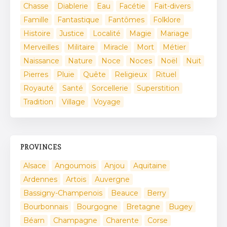
Chasse
Diablerie
Eau
Facétie
Fait-divers
Famille
Fantastique
Fantômes
Folklore
Histoire
Justice
Localité
Magie
Mariage
Merveilles
Militaire
Miracle
Mort
Métier
Naissance
Nature
Noce
Noces
Noël
Nuit
Pierres
Pluie
Quête
Religieux
Rituel
Royauté
Santé
Sorcellerie
Superstition
Tradition
Village
Voyage
PROVINCES
Alsace
Angoumois
Anjou
Aquitaine
Ardennes
Artois
Auvergne
Bassigny-Champenois
Beauce
Berry
Bourbonnais
Bourgogne
Bretagne
Bugey
Béarn
Champagne
Charente
Corse