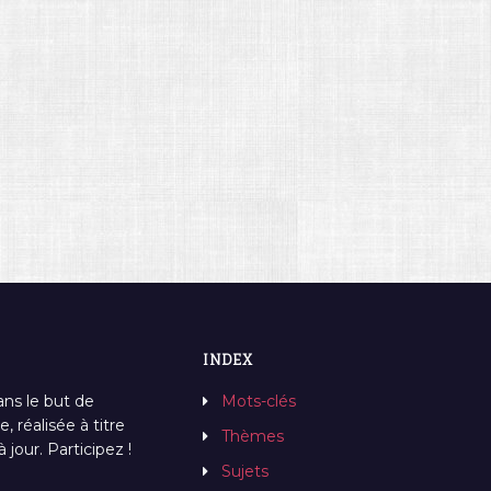
)
INDEX
ans le but de
Mots-clés
, réalisée à titre
Thèmes
jour. Participez !
Sujets