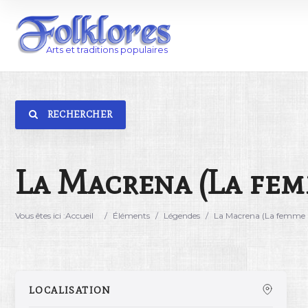
RECHERCHER
Catégorie
Lieu
La Macrena (La fe
Vous êtes ici :
Accueil
/
Éléments
/
Légendes
/
La Macrena (La femme
LOCALISATION