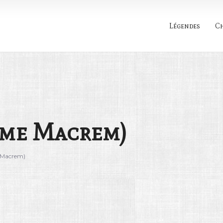
Légendes
C
Rechercher
mme Macrem)
 Macrem)