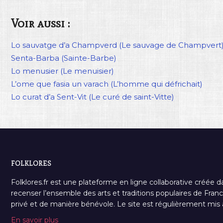
Voir aussi :
Lo sauvatge d’a Champverd (Le sauvage de Champvert
Senta-Barba (Sainte-Barbe)
Lo menusier (Le menuisier)
L’ome que fasia un varach (L’homme qui défrichait)
Lo curat d’a Sent-Vit (Le curé de saint-Vitte)
FOLKLORES
Folklores.fr est une plateforme en ligne collaborative créée d
recenser l’ensemble des arts et traditions populaires de France
privé et de manière bénévole. Le site est régulièrement mis à 
En savoir plus