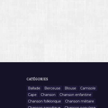
CATÉGORIES
Ballade
Berceuse
Blouse
Camisole
Cape
Chanson
Chanson enfantine
Chanson folklorique
Chanson militaire
Chanson parodique
Chanson populaire