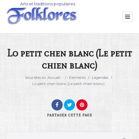
Lo petit chen blanc (Le petit
chien blanc)
Catégorie
Vous êtes ici :
Accueil
/
Éléments
/
Légendes
/
Lieu
Lo petit chen blanc (Le petit chien blanc)
PARTAGER
CETTE PAGE
Rechercher